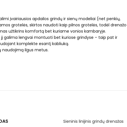
limi įvairiausios apdailos grindų ir sienų modeliai (net penkių,
čiamos grotelės, skirtos naudoti kaip pilnos grotelės, todėl drenažo
laidumas užtikrins komfortą bet kuriame vonios kambaryje.
jį galima lengvai montuoti bet kuriose grindyse – taip pat ir
 naudojant komplekte esantį kabliuką.
gų naudojimą ilgus metus.
DAS
Sieninis linijinis grindų drenažas