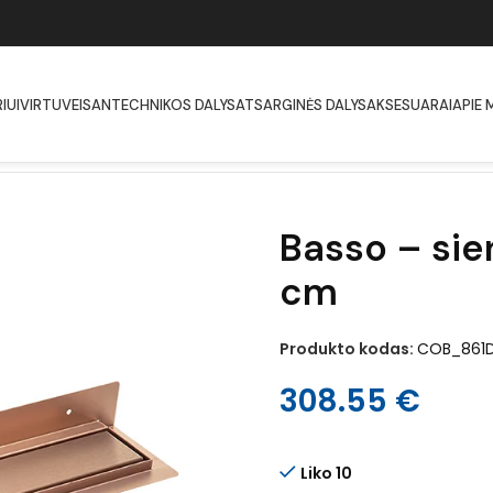
IUI
VIRTUVEI
SANTECHNIKOS DALYS
ATSARGINĖS DALYS
AKSESUARAI
APIE 
is nutekėjimas 60 cm
Basso – sie
cm
Produkto kodas:
COB_861
308.55
€
Liko 10