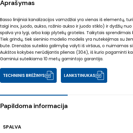
Aprašymas
Basso linijiniai kanalizacijos vamzdžiai yra vienas iš elementų, tu
taigi inox, juodo, aukso, rožinio aukso ir juodo stiklo) ir dydžių 
spalva yra lygi, arba kaip plytelių grotelės. Taikytais sprendimais
Tiek grindų, tiek sieninio modelio modelis yra nutekėjimas su že
bute. Drenažas suteikia galimybę valyti iš viršaus, o nuimamas sie
Aukštos kokybės nerūdijantis plienas (304), iš kurio pagaminti ka
Gaminiui suteikiama 10 metų gamintojo garantija.
TECHNINIS BRĖŽINYS
LANKSTINUKAS
Papildoma informacija
SPALVA