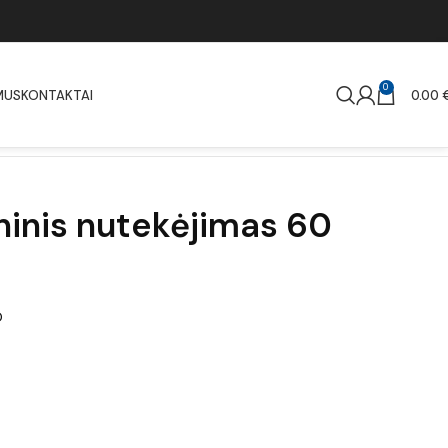
0
MUS
KONTAKTAI
0.00
ninis nutekėjimas 60
D