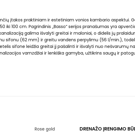
rinčių įtakos praktiniam ir estetiniam vonios kambario aspektui. Ga
nuo 50 iki 100 cm. Pagrindinis „Basso“ serijos pranašumas yra apver
 kanalizaciją galima išvalyti greitai ir maloniai, o didelis jų pra
mu sifonu (62 mm) ir greitu vandens perpylimu (56 l/min.), todėl 
telis sifone leidžia greitai jį pašalinti ir išvalyti nuo nešvarumų
nalizacijos vamzdžiai ir lenkiška gamyba, užtikrins saugų ir pato
DRENAŽO ĮRENGIMO BŪ
Rose gold