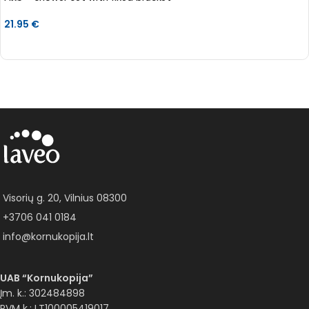
21.95
€
Į KREPŠELĮ
Visorių g. 20, Vilnius 08300
+3706 041 0184
info@kornukopija.lt
UAB “Kornukopija”
Įm. k.: 302484898
PVM k.: LT100005419017