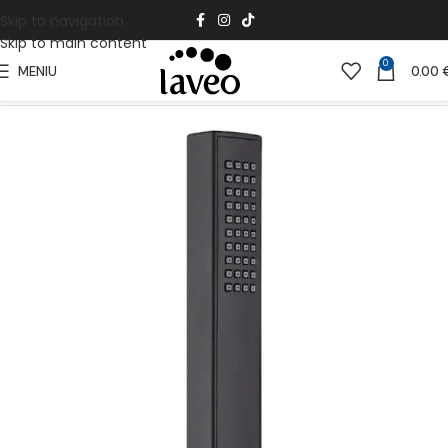
Skip to navigation
Skip to main content
0
MENIU
0.00
Pradžia
Vonios Kambariui
Dušai