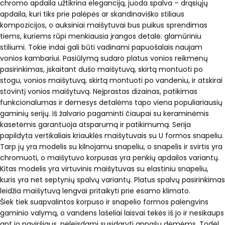
chromo apdaila užtikrina eleganciją, juoda spalva – drąsiųjų
apdaila, kuri tiks prie palėpės ar skandinaviško stiliaus
kompozicijos, o auksiniai maišytuvai bus puikus sprendimas
tiems, kuriems rūpi menkiausia įrangos detalė. glamūriniu
stiliumi. Tokie indai gali būti vadinami papuošalais naujam
vonios kambariui. Pasiūlymą sudaro platus vonios reikmenų
pasirinkimas, įskaitant dušo maišytuvą, skirtą montuoti po
stogu, vonios maišytuvą, skirtą montuoti po vandeniu, ir atskirai
stovintį vonios maišytuvą. Neįprastas dizainas, patikimas
funkcionalumas ir dėmesys detalėms tapo viena populiariausių
gaminių serijų. Iš žalvario pagaminti čiaupai su keraminėmis
kasetėmis garantuoja atsparumą ir patikimumą. Serija
papildyta vertikaliais kriauklės maišytuvais su U formos snapeliu.
Tarp jų yra modelis su kilnojamu snapeliu, o snapelis ir svirtis yra
chromuoti, o maišytuvo korpusas yra penkių apdailos variantų.
Kitas modelis yra virtuvinis maišytuvas su elastiniu snapeliu,
kuris yra net septynių spalvų variantų. Platus spalvų pasirinkimas
leidžia maišytuvą lengvai pritaikyti prie esamo klimato.
Šiek tiek suapvalintos korpuso ir snapelio formos palengvins
gaminio valymą, o vandens lašeliai laisvai tekės iš jo ir nesikaups
ant jo paviršiaus, neleisdami susidaryti apnašų dėmėms. Todėl