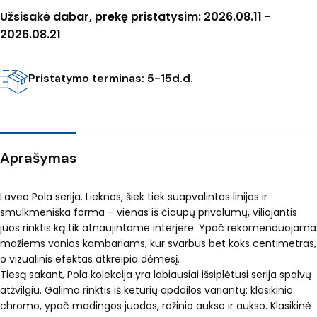
Užsisakė dabar, prekę pristatysim: 2026.08.11 -
2026.08.21
Pristatymo terminas: 5-15d.d.
Aprašymas
Laveo Pola serija. Lieknos, šiek tiek suapvalintos linijos ir
smulkmeniška forma – vienas iš čiaupų privalumų, viliojantis
juos rinktis ką tik atnaujintame interjere. Ypač rekomenduojama
mažiems vonios kambariams, kur svarbus bet koks centimetras,
o vizualinis efektas atkreipia dėmesį.
Tiesą sakant, Pola kolekcija yra labiausiai išsiplėtusi serija spalvų
atžvilgiu. Galima rinktis iš keturių apdailos variantų: klasikinio
chromo, ypač madingos juodos, rožinio aukso ir aukso. Klasikinė