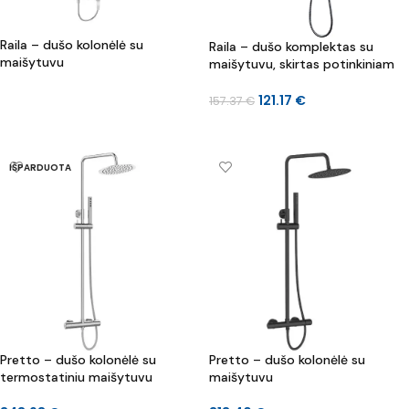
Raila – dušo kolonėlė su
Raila – dušo komplektas su
maišytuvu
maišytuvu, skirtas potinkiniam
montavimui
121.17
€
157.37
€
DAUGIAU
Į KREPŠELĮ
IŠPARDUOTA
Pretto – dušo kolonėlė su
Pretto – dušo kolonėlė su
termostatiniu maišytuvu
maišytuvu