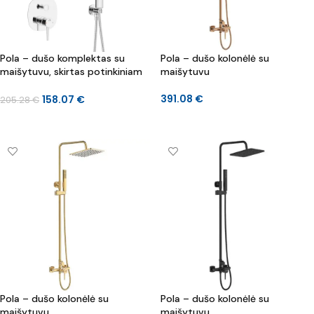
Pola – dušo komplektas su
Pola – dušo kolonėlė su
maišytuvu, skirtas potinkiniam
maišytuvu
montavimui
391.08
€
158.07
€
205.28
€
Į KREPŠELĮ
Į KREPŠELĮ
Pola – dušo kolonėlė su
Pola – dušo kolonėlė su
maišytuvu
maišytuvu