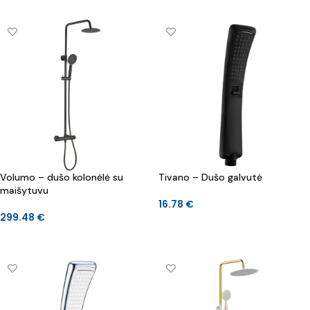
Volumo – dušo kolonėlė su
Tivano – Dušo galvutė
maišytuvu
16.78
€
299.48
€
Į KREPŠELĮ
Į KREPŠELĮ