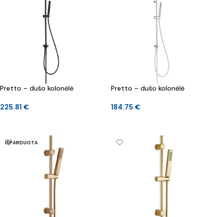
Pretto – dušo kolonėlė
Pretto – dušo kolonėlė
225.81
€
184.75
€
Į KREPŠELĮ
Į KREPŠELĮ
IŠPARDUOTA