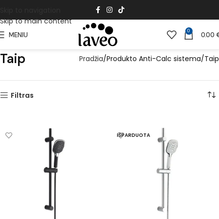
Skip to navigation
Skip to main content
0
MENIU
0.00
Taip
Pradžia
Produkto Anti-Calc sistema
Taip
Filtras
IŠPARDUOTA