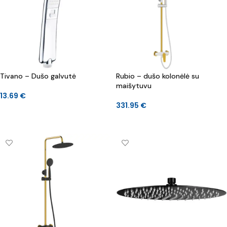
Tivano – Dušo galvutė
Rubio – dušo kolonėlė su
maišytuvu
13.69
€
331.95
€
Į KREPŠELĮ
Į KREPŠELĮ