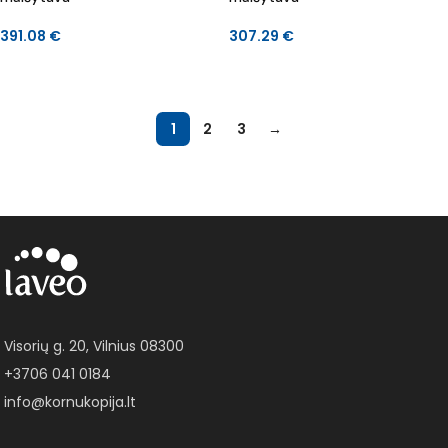
391.08
€
307.29
€
Į KREPŠELĮ
Į KREPŠELĮ
1
2
3
→
Visorių g. 20, Vilnius 08300
+3706 041 0184
info@kornukopija.lt