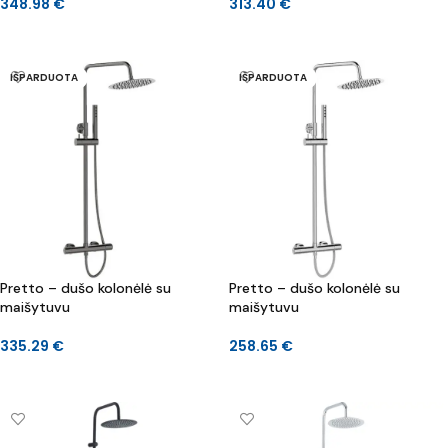
348.98
€
313.40
€
DAUGIAU
Į KREPŠELĮ
IŠPARDUOTA
IŠPARDUOTA
Pretto – dušo kolonėlė su
Pretto – dušo kolonėlė su
maišytuvu
maišytuvu
335.29
€
258.65
€
DAUGIAU
DAUGIAU