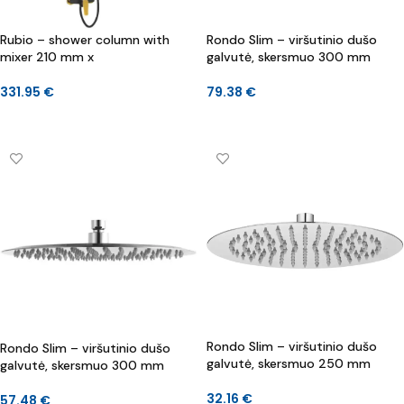
Rubio – shower column with
Rondo Slim – viršutinio dušo
mixer 210 mm x
galvutė, skersmuo 300 mm
331.95
€
79.38
€
Į KREPŠELĮ
Į KREPŠELĮ
Rondo Slim – viršutinio dušo
Rondo Slim – viršutinio dušo
galvutė, skersmuo 250 mm
galvutė, skersmuo 300 mm
32.16
€
57.48
€