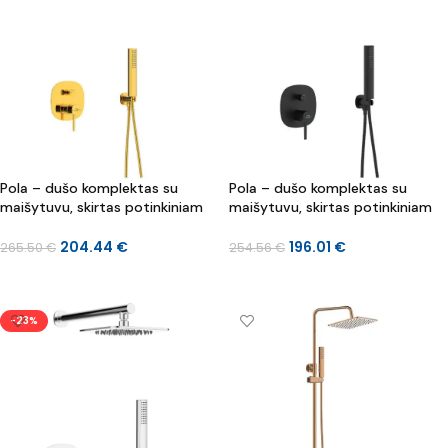
Pola – dušo komplektas su
Pola – dušo komplektas su
maišytuvu, skirtas potinkiniam
maišytuvu, skirtas potinkiniam
montavimui
montavimui
204.44
€
196.01
€
265.50
€
254.56
€
Į KREPŠELĮ
Į KREPŠELĮ
-23%