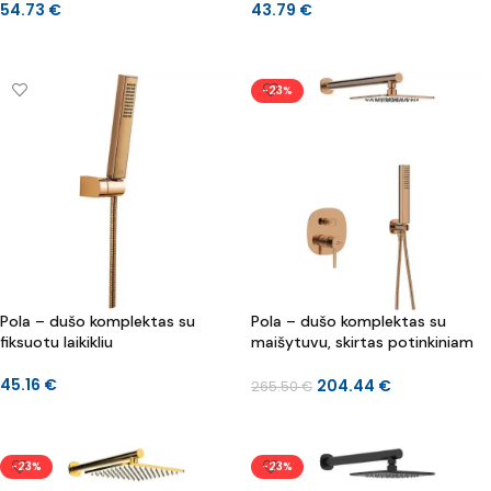
54.73
€
43.79
€
Į KREPŠELĮ
Į KREPŠELĮ
-23%
Pola – dušo komplektas su
Pola – dušo komplektas su
fiksuotu laikikliu
maišytuvu, skirtas potinkiniam
montavimui
45.16
€
204.44
€
265.50
€
Į KREPŠELĮ
Į KREPŠELĮ
-23%
-23%