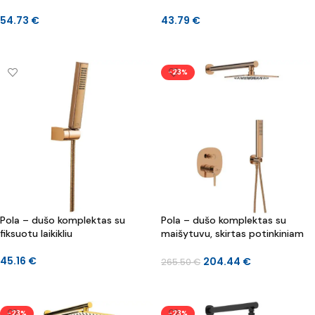
54.73
€
43.79
€
Į KREPŠELĮ
Į KREPŠELĮ
-23%
Pola – dušo komplektas su
Pola – dušo komplektas su
fiksuotu laikikliu
maišytuvu, skirtas potinkiniam
montavimui
45.16
€
204.44
€
265.50
€
Į KREPŠELĮ
Į KREPŠELĮ
-23%
-23%