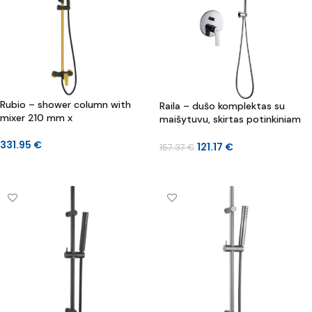
Rubio – shower column with
Raila – dušo komplektas su
mixer 210 mm x
maišytuvu, skirtas potinkiniam
montavimui
331.95
€
121.17
€
157.37
€
Į KREPŠELĮ
Į KREPŠELĮ