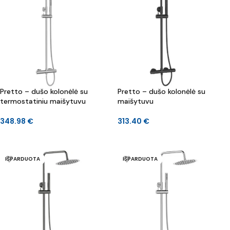
Pretto – dušo kolonėlė su
Pretto – dušo kolonėlė su
termostatiniu maišytuvu
maišytuvu
348.98
€
313.40
€
DAUGIAU
Į KREPŠELĮ
IŠPARDUOTA
IŠPARDUOTA