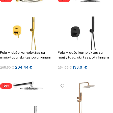
Pola – dušo komplektas su
Pola – dušo komplektas su
maišytuvu, skirtas potinkiniam
maišytuvu, skirtas potinkiniam
montavimui
montavimui
204.44
€
196.01
€
265.50
€
254.56
€
Į KREPŠELĮ
Į KREPŠELĮ
-23%