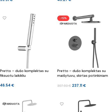
Į KREPŠELĮ
Į KREPŠELĮ
-23%
IŠPARDUOTA
Pretto – dušo komplektas su
Pretto – dušo komplektas su
fiksuotu laikikliu
maišytuvu, skirtas potinkiniam
montavimui
46.54
€
237.11
€
307.93
€
Į KREPŠELĮ
DAUGIAU
IŠPARDUOTA