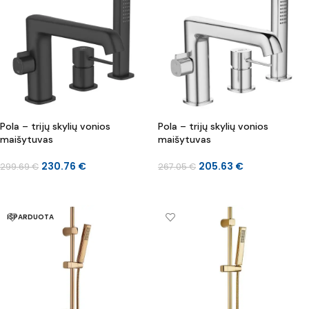
Pola – trijų skylių vonios
Pola – trijų skylių vonios
maišytuvas
maišytuvas
230.76
€
205.63
€
299.69
€
267.05
€
Į KREPŠELĮ
Į KREPŠELĮ
IŠPARDUOTA