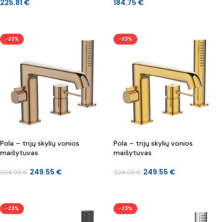
225.81
€
184.75
€
Į KREPŠELĮ
Į KREPŠELĮ
-23%
-23%
Pola – trijų skylių vonios
Pola – trijų skylių vonios
maišytuvas
maišytuvas
249.55
€
249.55
€
324.09
€
324.09
€
Į KREPŠELĮ
Į KREPŠELĮ
-23%
-23%