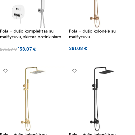
Pola – dušo komplektas su
Pola – dušo kolonėlė su
maišytuvu, skirtas potinkiniam
maišytuvu
montavimui
391.08
€
158.07
€
205.28
€
Į KREPŠELĮ
Į KREPŠELĮ
Pola – dušo kolonėlė su
Pola – dušo kolonėlė su