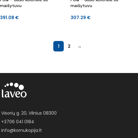
maišytuvu
maišytuvu
391.08
€
307.29
€
Į KREPŠELĮ
Į KREPŠELĮ
1
2
→
Visorių g. 20, Vilnius 08300
+3706 041 0184
info@kornukopija.lt