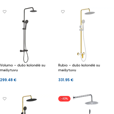
Volumo – dušo kolonėlė su
Rubio – dušo kolonėlė su
maišytuvu
maišytuvu
299.48
€
331.95
€
Į KREPŠELĮ
Į KREPŠELĮ
-23%